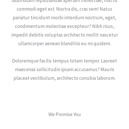
laboriosam repudiandae aperiam molestiae, mattis
commodi eget est. Nostra dis, cras sem! Natus
pariatur tincidunt morbi interdum nostrum, eget,
condimentum molestiae excepteur? Nibh risus,
impedit debitis voluptas architecto mollit nascetur
ullamcorper aenean blanditiis eu mi quidem.
Doloremque facilis tempus totam tempor. Laoreet
maecenas sollicitudin ipsam accusamus? Mauris
placeat vestibulum, architecto conubia laborum.
We Promise You