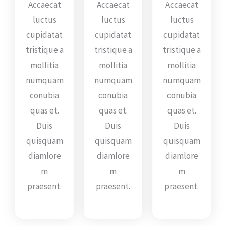
Accaecat
Accaecat
Accaecat
luctus
luctus
luctus
cupidatat
cupidatat
cupidatat
tristique a
tristique a
tristique a
mollitia
mollitia
mollitia
numquam
numquam
numquam
conubia
conubia
conubia
quas et.
quas et.
quas et.
Duis
Duis
Duis
quisquam
quisquam
quisquam
diamlore
diamlore
diamlore
m
m
m
praesent.
praesent.
praesent.