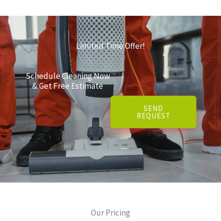
Limited Time Offer!
Schedule Cleaning Now
& Get Free Estimate
SEND
REQUEST
Our Pricing