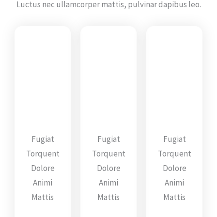
Luctus nec ullamcorper mattis, pulvinar dapibus leo.
Hourly Rates
Weekly Rates
Monthly Rates
$40
$150
$450
Fugiat
Fugiat
Fugiat
Torquent
Torquent
Torquent
Dolore
Dolore
Dolore
Animi
Animi
Animi
Mattis
Mattis
Mattis